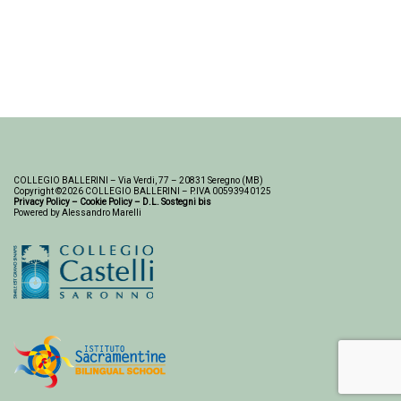
COLLEGIO BALLERINI – Via Verdi, 77 – 20831 Seregno (MB)
Copyright ©2026 COLLEGIO BALLERINI – P.IVA 00593940125
Privacy Policy
–
Cookie Policy
–
D.L. Sostegni bis
Powered by Alessandro Marelli