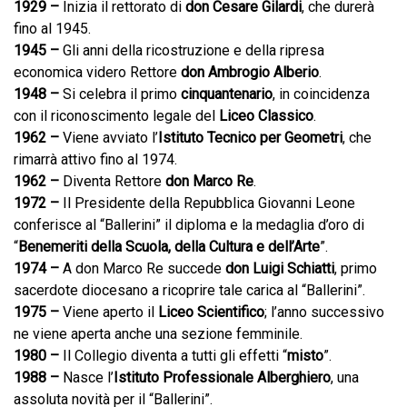
1929 –
Inizia il rettorato di
don Cesare Gilardi
, che durerà
fino al 1945.
1945 –
Gli anni della ricostruzione e della ripresa
economica videro Rettore
don Ambrogio Alberio
.
1948 –
Si celebra il primo
cinquantenario
, in coincidenza
con il riconoscimento legale del
Liceo Classico
.
1962 –
Viene avviato l’
Istituto Tecnico per Geometri
, che
rimarrà attivo fino al 1974.
1962 –
Diventa Rettore
don Marco Re
.
1972 –
Il Presidente della Repubblica Giovanni Leone
conferisce al “Ballerini” il diploma e la medaglia d’oro di
“
Benemeriti della Scuola, della Cultura e dell’Arte
”.
1974 –
A don Marco Re succede
don Luigi Schiatti
, primo
sacerdote diocesano a ricoprire tale carica al “Ballerini”.
1975 –
Viene aperto il
Liceo Scientifico
; l’anno successivo
ne viene aperta anche una sezione femminile.
1980 –
Il Collegio diventa a tutti gli effetti “
misto
”.
1988 –
Nasce l’
Istituto Professionale Alberghiero
, una
assoluta novità per il “Ballerini”.