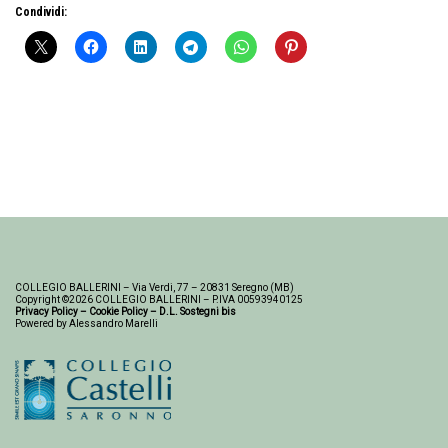
Condividi:
COLLEGIO BALLERINI – Via Verdi, 77 – 20831 Seregno (MB)
Copyright ©2026 COLLEGIO BALLERINI – P.IVA 00593940125
Privacy Policy
–
Cookie Policy
–
D.L. Sostegni bis
Powered by Alessandro Marelli