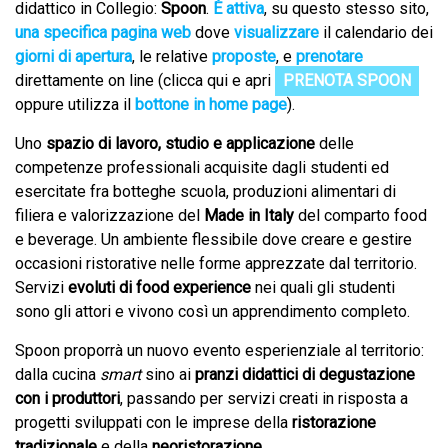
didattico in Collegio:
Spoon
.
È attiva
, su questo stesso sito,
una specifica pagina web
dove
visualizzare
il calendario dei
giorni di apertura
, le relative
proposte
, e
prenotare
direttamente on line (clicca qui e apri
PRENOTA SPOON
oppure utilizza il
bottone in home page
).
Uno
spazio di lavoro, studio e applicazione
delle
competenze professionali acquisite dagli studenti ed
esercitate fra botteghe scuola, produzioni alimentari di
filiera e valorizzazione del
Made in Italy
del comparto food
e beverage. Un ambiente flessibile dove creare e gestire
occasioni ristorative nelle forme apprezzate dal territorio.
Servizi
evoluti
di food experience
nei quali gli studenti
sono gli attori e vivono così un apprendimento completo.
Spoon proporrà un nuovo evento esperienziale al territorio:
dalla cucina
smart
sino ai
pranzi didattici di degustazione
con i produttori
, passando per servizi creati in risposta a
progetti sviluppati con le imprese della
ristorazione
tradizionale
e della
neoristorazione
.