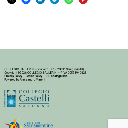
COLLEGIO BALLERINI – Via Verdi, 77 – 20831 Seregno (MB)
Copyright ©2026 COLLEGIO BALLERINI – P.IVA 00593940125
Privacy Policy
–
Cookie Policy
–
D.L. Sostegni bis
Powered by Alessandro Marelli