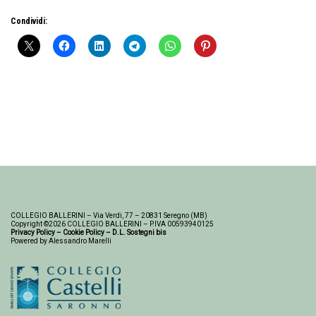
Condividi:
COLLEGIO BALLERINI – Via Verdi, 77 – 20831 Seregno (MB)
Copyright ©2026 COLLEGIO BALLERINI – P.IVA 00593940125
Privacy Policy
–
Cookie Policy
–
D.L. Sostegni bis
Powered by Alessandro Marelli