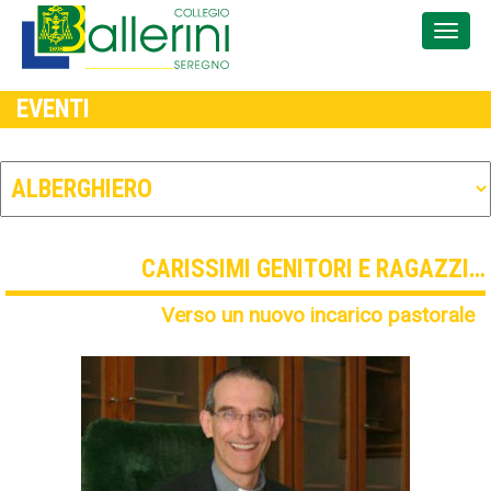
EVENTI
CARISSIMI GENITORI E RAGAZZI…
Verso un nuovo incarico pastorale