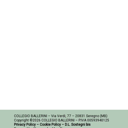
COLLEGIO BALLERINI – Via Verdi, 77 – 20831 Seregno (MB)
Copyright ©2026 COLLEGIO BALLERINI – P.IVA 00593940125
Privacy Policy
–
Cookie Policy
–
D.L. Sostegni bis