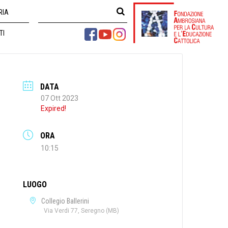
RIA
TI
DATA
07 Ott 2023
Expired!
ORA
10:15
LUOGO
Collegio Ballerini
Via Verdi 77, Seregno (MB)