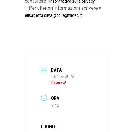
consultare l’
.
informativa sulla privacy
– Per ulteriori informazioni scrivere a
elisabetta.silva@collegifacec.it
DATA
05 Nov 2022
Expired!
ORA
9:45
LUOGO