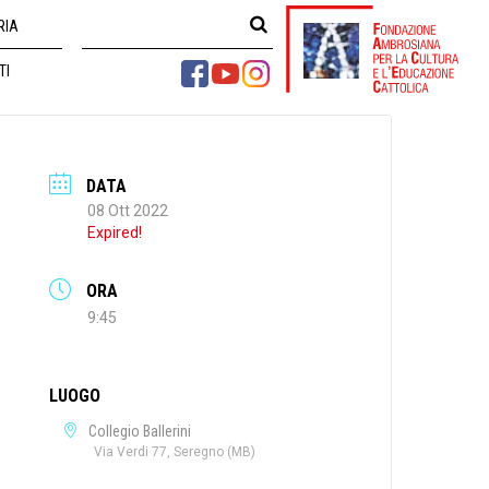
RIA
TI
DATA
08 Ott 2022
Expired!
ORA
9:45
LUOGO
Collegio Ballerini
Via Verdi 77, Seregno (MB)