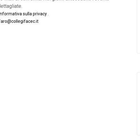
ettagliate.
.
informativa sulla privacy
faro@collegifacec.it