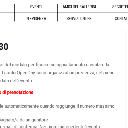
O
EVENTI
AMICI DEL BALLERINI
SEGRETE
IN EVIDENZA
SERVIZI ONLINE
CONTAT
.30
mpi del modulo per fissare un appuntamento e visitare la
a. I nostri OpenDay sono organizzati in presenza, nel pieno
data dell’evento.
o di prenotazione
i chiude automaticamente quando raggiunge il numero massimo
pagnato/a da un genitore
 e-mail di conferma. Nei giorni antecedenti l’evento