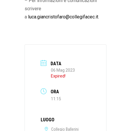
– Per informazioni e comunicazioni
scrivere
a
luca.giancristofaro@collegifacec.it
.
DATA
06 Mag 2023
Expired!
ORA
11:15
LUOGO
Collegio Ballerini