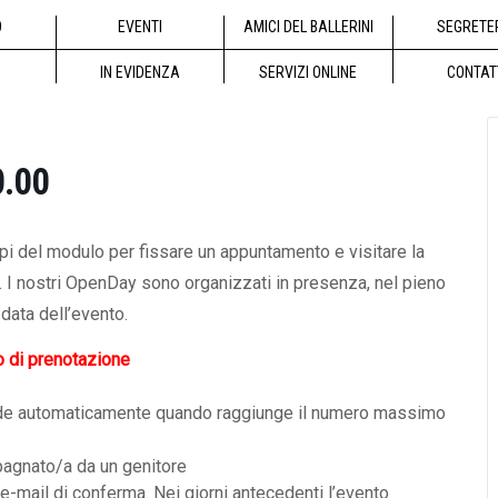
O
EVENTI
AMICI DEL BALLERINI
SEGRETE
IN EVIDENZA
SERVIZI ONLINE
CONTAT
0.00
mpi del modulo per fissare un appuntamento e visitare la
a. I nostri OpenDay sono organizzati in presenza, nel pieno
data dell’evento.
o di prenotazione
i chiude automaticamente quando raggiunge il numero massimo
pagnato/a da un genitore
 e-mail di conferma. Nei giorni antecedenti l’evento