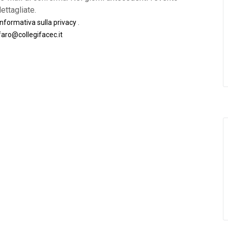
ettagliate.
.
informativa sulla privacy
faro@collegifacec.it