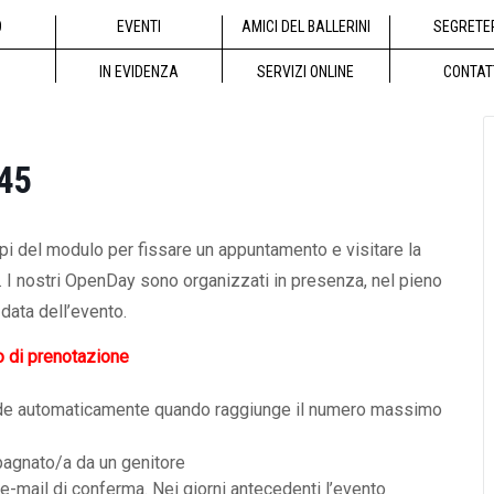
O
EVENTI
AMICI DEL BALLERINI
SEGRETE
IN EVIDENZA
SERVIZI ONLINE
CONTAT
.45
mpi del modulo per fissare un appuntamento e visitare la
a. I nostri OpenDay sono organizzati in presenza, nel pieno
data dell’evento.
o di prenotazione
i chiude automaticamente quando raggiunge il numero massimo
pagnato/a da un genitore
 e-mail di conferma. Nei giorni antecedenti l’evento