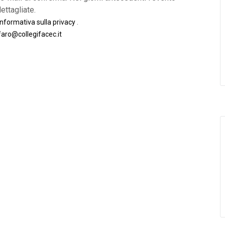
ettagliate.
.
informativa sulla privacy
faro@collegifacec.it