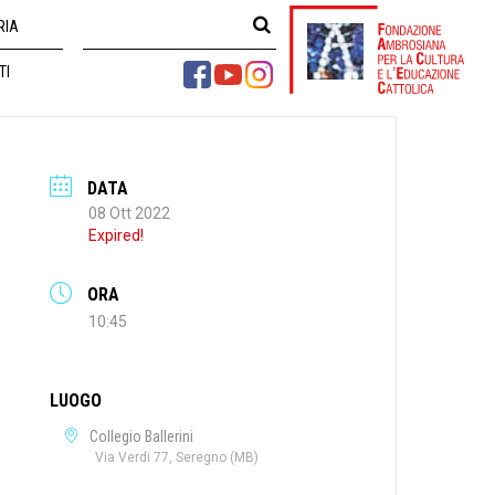
RIA
TI
DATA
08 Ott 2022
Expired!
ORA
10:45
LUOGO
Collegio Ballerini
Via Verdi 77, Seregno (MB)