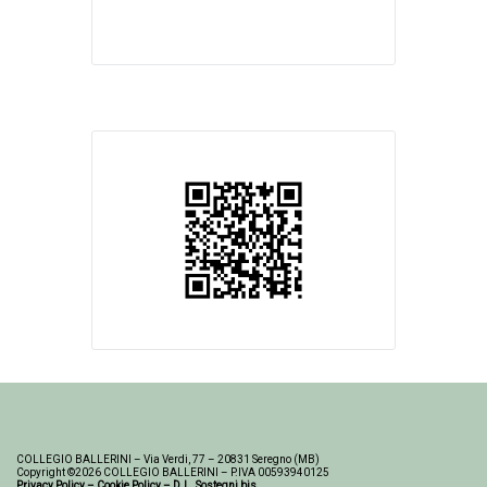
COLLEGIO BALLERINI – Via Verdi, 77 – 20831 Seregno (MB)
Copyright ©2026 COLLEGIO BALLERINI – P.IVA 00593940125
Privacy Policy
–
Cookie Policy
–
D.L. Sostegni bis