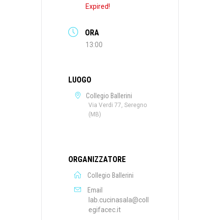
Expired!
ORA
13:00
LUOGO
Collegio Ballerini
Via Verdi 77, Seregno
(MB)
ORGANIZZATORE
Collegio Ballerini
Email
lab.cucinasala@coll
egifacec.it