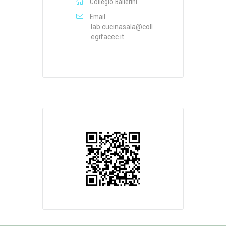
Collegio Ballerini
Email
lab.cucinasala@coll
egifacec.it