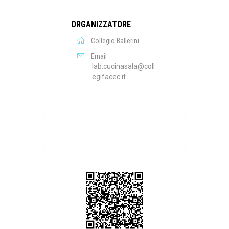
ORGANIZZATORE
Collegio Ballerini
Email
lab.cucinasala@coll
egifacec.it