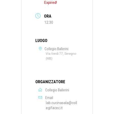
Expired!
ORA
12:30
LUOGO
Collegio Ballerini
Via Verdi 77, Seregno
(MB)
ORGANIZZATORE
Collegio Ballerini
Email
lab.cucinasala@coll
egifacec.it