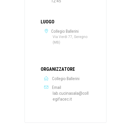
12:45
LUOGO
Collegio Ballerini
Via Verdi 77, Seregno
(MB)
ORGANIZZATORE
Collegio Ballerini
Email
lab.cucinasala@coll
egifacec.it