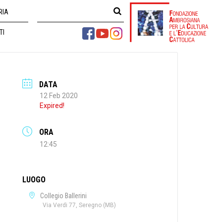
RIA
TI
DATA
12 Feb 2020
Expired!
ORA
12:45
LUOGO
Collegio Ballerini
Via Verdi 77, Seregno (MB)