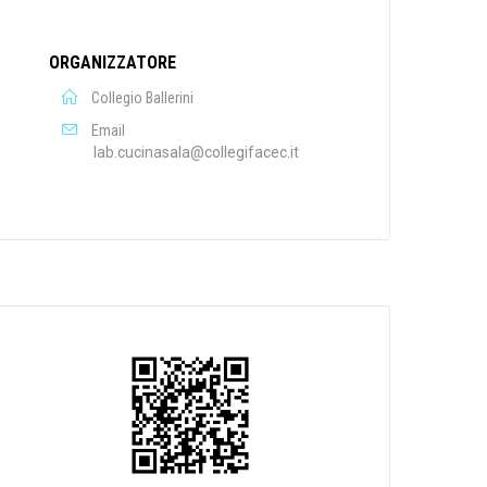
ORGANIZZATORE
Collegio Ballerini
Email
lab.cucinasala@collegifacec.it